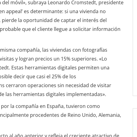
lla del móvil», subraya Leonardo Cromstedt, presidente
en appeal’ es determinante: si una vivienda no
 pierde la oportunidad de captar el interés del
robable que el cliente llegue a solicitar información
 misma compañía, las viviendas con fotografías
visitas y logran precios un 15% superiores. «Lo
edt. Estas herramientas digitales permiten una
sible decir que casi el 25% de los
ms cerraron operaciones sin necesidad de visitar
d de las herramientas digitales implementadas».
as por la compañía en España, tuvieron como
principalmente procedentes de Reino Unido, Alemania,
 al año anterior y refleja el creciente atractivo de