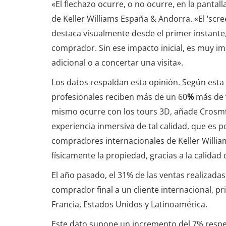
«El flechazo ocurre, o no ocurre, en la panta
de Keller Williams España & Andorra. «El ‘scre
destaca visualmente desde el primer instante,
comprador. Sin ese impacto inicial, es muy imp
adicional o a concertar una visita».
Los datos respaldan esta opinión. Según esta
profesionales reciben más de un 60
%
más de 
mismo ocurre con los tours 3D, añade Crosmt
experiencia inmersiva de tal calidad, que es po
compradores internacionales de Keller Willia
físicamente la propiedad, gracias a la calida
El año pasado, el 31% de las ventas realizad
comprador final a un cliente internacional, 
Francia, Estados Unidos y Latinoamérica.
Este dato supone un incremento del 7% respecto