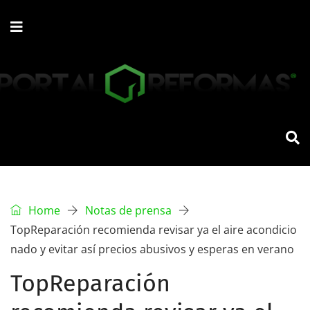
Home
Notas de prensa
TopReparación recomienda revisar ya el aire acondicio
nado y evitar así precios abusivos y esperas en verano
TopReparación