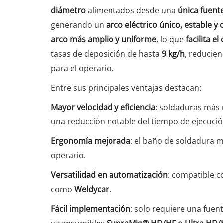
diámetro
alimentados desde una
única fuent
generando un
arco eléctrico único, estable y
arco más amplio y uniforme
, lo que
facilita e
tasas de deposición de hasta
9 kg/h
, reducien
para el operario.
Entre sus principales ventajas destacan:
Mayor velocidad y eficiencia
: soldaduras más 
una reducción notable del tiempo de ejecución
Ergonomía mejorada
: el baño de soldadura m
operario.
Versatilidad en automatización
: compatible c
como
Weldycar
.
Fácil implementación
: solo requiere una fuen
y consumibles
SupraMig® HD/HF o Ultra HD/