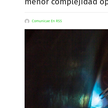
menor complejidad op
Comunicae En RSS