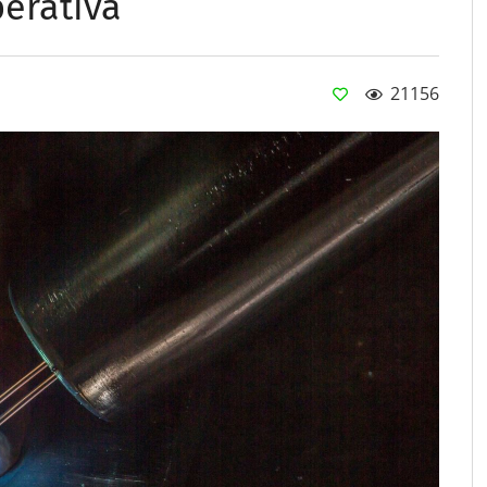
erativa
21156