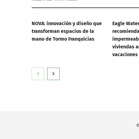
NOVA: innovación y diseño que
Eagle Wate
transforman espacios de la
recomienda 
mano de Tormo Franquicias
impermeabi
viviendas a
vacaciones
©