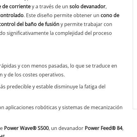
e de corriente
y a través de un
solo devanador
,
 controlado
. Este diseño permite obtener un
cono de
l control del baño de fusión
y permite trabajar con
do significativamente la complejidad del proceso
rápidas y con menos pasadas, lo que se traduce en
 y de los costes operativos.
ás predecible y estable disminuye la fatiga del
on aplicaciones robóticas y sistemas de mecanización
te
Power Wave® S500
, un devanador
Power Feed® 84
,
HF
.