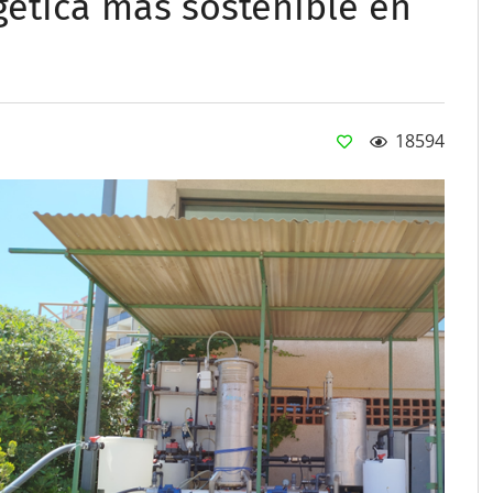
gética más sostenible en
18594