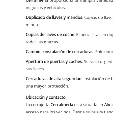
Cerralmería
proporciona una amplia variedad 
negocios y vehículos:
Duplicado de llaves y mandos
: Copias de llav
minutos.
Copias de llaves de coche
: Especialistas en du
todas las marcas.
Cambio e instalación de cerraduras
: Solucion
Apertura de puertas y coches
: Servicio urgen
sus llaves.
Cerraduras de alta seguridad
: Instalación d
una mayor protección.
Ubicación y contacto
La cerrajería
Cerralmería
está situada en
Alme
acceso para los vecinos. Desde su nueva tiend