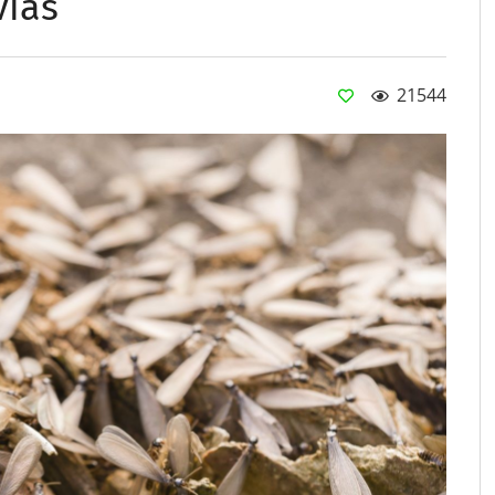
vias
21544