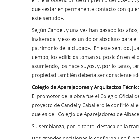
entre la obtención de un premio del COACM, y 
que «estar en permanente contacto con quiene
este sentido».
Según Candel, y una vez han pasado los años
inalterada, y eso es un dolor absoluto para el
patrimonio de la ciudad». En este sentido, Ju
tiempo, los edificios toman su posición en el
asumiendo, los hace suyos, y, por lo tanto, t
propiedad también debería ser consciente «de
Colegio de Aparejadores y Arquitectos Técnic
El promotor de la obra fue el Colegio Oficial 
proyecto de Candel y Caballero le confirió al 
que es del Colegio de Aparejadores de Albace
Su semblanza, por lo tanto, destaca en la tram
Dos grandes decisiones le confieren una fuert