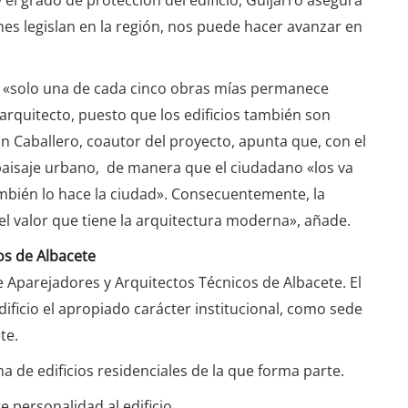
el grado de protección del edificio, Guijarro asegura
s legislan en la región, nos puede hacer avanzar en
, «solo una de cada cinco obras mías permanece
 arquitecto, puesto que los edificios también son
an Caballero, coautor del proyecto, apunta que, con el
 paisaje urbano, de manera que el ciudadano «los va
ambién lo hace la ciudad». Consecuentemente, la
l valor que tiene la arquitectura moderna», añade.
os de Albacete
de Aparejadores y Arquitectos Técnicos de Albacete. El
edificio el apropiado carácter institucional, como sede
te.
a de edificios residenciales de la que forma parte.
e personalidad al edificio.