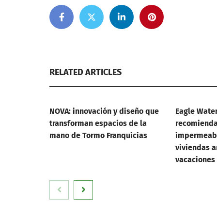
RELATED ARTICLES
NOVA: innovación y diseño que
Eagle Wate
transforman espacios de la
recomienda 
mano de Tormo Franquicias
impermeabi
viviendas a
vacaciones