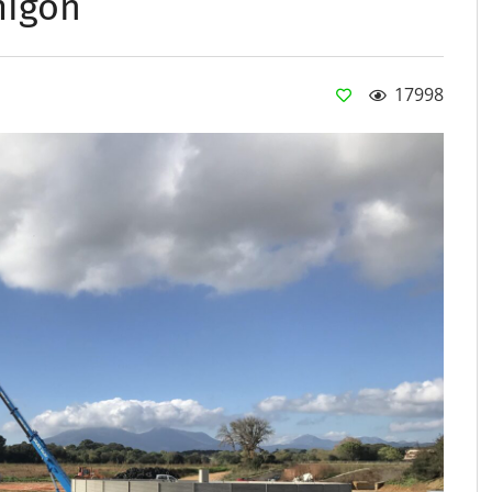
migón
17998