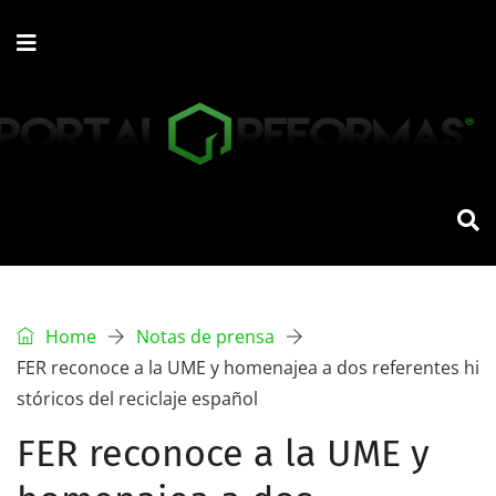
Home
Notas de prensa
FER reconoce a la UME y homenajea a dos referentes hi
stóricos del reciclaje español
FER reconoce a la UME y